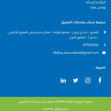
الرؤية و الرسالة
تواصل معنا
جمعية شباب وشابات المفرق
المفرق – شارع جرش – مجمع بانوراما – مقابل مستشفى المفرق الحكومي
– سنتر 2 – الطابق الاول
0770501050
Mafraq.association@gmail.com
تابعونا …
L
T
I
F
i
w
n
a
n
i
s
c
k
t
t
e
جميع الحقوق محفوظة © 2026
جمعية شباب وشابات المفرق
.
e
t
a
b
دعم وتطوير: iCpanel.