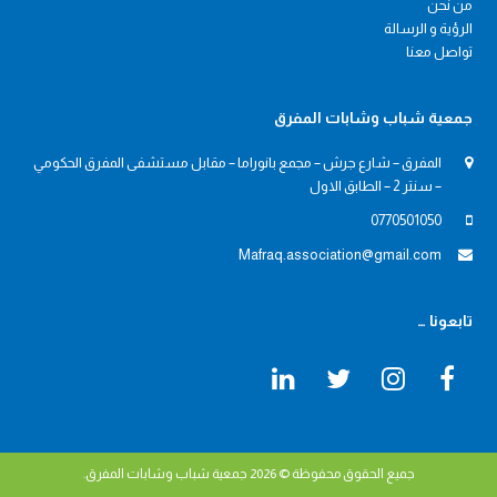
من نحن
الرؤية و الرسالة
تواصل معنا
جمعية شباب وشابات المفرق
المفرق – شارع جرش – مجمع بانوراما – مقابل مستشفى المفرق الحكومي
– سنتر 2 – الطابق الاول
0770501050
Mafraq.association@gmail.com
تابعونا …
LinkedIn
Twitter
Instagram
Facebook
جميع الحقوق محفوظة © 2026
جمعية شباب وشابات المفرق
.