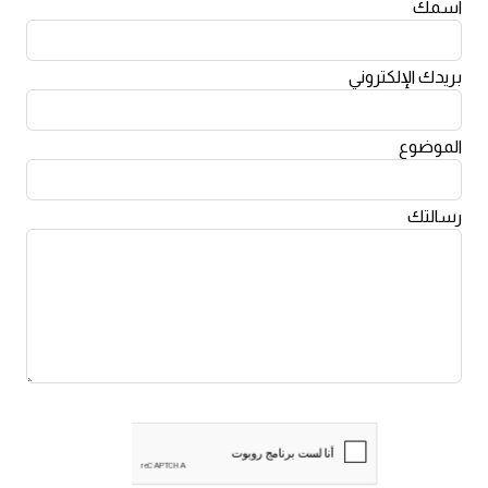
اسمك
Leave
this
field
blank
بريدك الإلكتروني
الموضوع
رسالتك